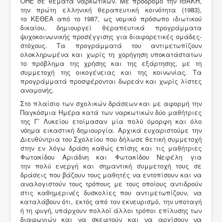
ΟΗΕ σε θέματα ναρκωτικών. Με πρόδρομο την ΙΘΑΚΗ,
την πρώτη ελληνική θεραπευτική κοινότητα (1983),
το ΚΕΘΕΑ από το 1987, ως νομικό πρόσωπο ιδιωτικού
δικαίου, δημιουργεί θεραπευτικά προγράμματα
ψυχοκοινωνικής προσέγγισης για διαφορετικές ομάδες-
στόχους. Τα προγράμματά του αντιμετωπίζουν
ολοκληρωμένα και χωρίς τη χορήγηση υποκατάστατων
το πρόβλημα της χρήσης και της εξάρτησης, με τη
συμμετοχή της οικογένειας και της κοινωνίας. Tα
προγράμματά προσφέρονται δωρεάν και χωρίς λίστες
αναμονής.
Στο πλαίσιο των σχολικών δράσεων και με αφορμή την
Παγκόσμια Ημέρα κατά των ναρκωτικών δύο μαθήτριες
της Γ’ Λυκείου ετοίμασαν μία πολύ όμορφη και όλο
νόημα εικαστική δημιουργία. Αρχικά ευχαριστούμε την
Διευθύντρια του Σχολείου που δήλωσε θετική συμμετοχή
στην εν λόγω δράση καθώς επίσης και τις μαθήτριες
Φωτακίδου Αριάδνη και Φωτακίδου Νεφέλη για
την πολύ ενεργή και σημαντική συμμετοχή τους σε
δράσεις που βάζουν τους μαθητές να εντοπίσουν και να
αναλογιστούν τους τρόπους με τους οποίους αντιδρούν
στις καθημερινές δυσκολίες που αντιμετωπίζουν, να
καταλάβουν ότι, εκτός από τον εκνευρισμό, την υποταγή
ή τη φυγή, υπάρχουν πολλοί άλλοι τρόποι επίλυσης των
διαφωνιών και να σκεφτούν και να αρχίσουν να