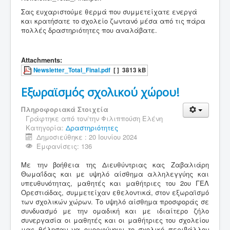
Σας ευχαριστούμε θερμά που συμμετείχατε ενεργά
και κρατήσατε το σχολείο ζωντανό μέσα από τις πάρα
πολλές δραστηριότητες που αναλάβατε.
Attachments:
Newsletter_Total_Final.pdf
[ ]
3813 kB
Εξωραϊσμός σχολικού χώρου!
Πληροφοριακά Στοιχεία
Γράφτηκε από τον/την
Φιλιππούση Ελένη
Κατηγορία:
Δραστηριότητες
Δημοσιεύθηκε : 20 Ιουνίου 2024
Εμφανίσεις: 136
Με την βοήθεια της Διευθύντριας κας Ζαβαλιάρη
Θωμαΐδας και με υψηλό αίσθημα αλληλεγγύης και
υπευθυνότητας, μαθητές και μαθήτριες του 2ου ΓΕΛ
Ορεστιάδας, συμμετείχαν εθελοντικά, στον εξωραϊσμό
των σχολικών χώρων. Το υψηλό αίσθημα προσφοράς σε
συνδυασμό με την ομαδική και με ιδιαίτερο ζήλο
συνεργασία οι μαθητές και οι μαθήτριες του σχολείου
μας θέλησαν να ομορφύνουν το σχολικό περιβάλλον